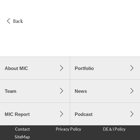
Back
About MIC
Portfolio
Team
News
MIC Report
Podcast
Contact
Privacy Policy
DE＆I Policy
SiteMap