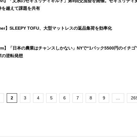
eNavi】「文系のセキュリティギルド」第9回交流会を開催。セキュリティ
枠を越えて課題を共有
omer】SLEEPY TOFU、大型マットレスの返品集荷を効率化
i Farm】「日本の農業はチャンスしかない」NYで“1パック5500円のイチゴ
家の逆転発想
2
3
4
5
6
7
8
9
…
26