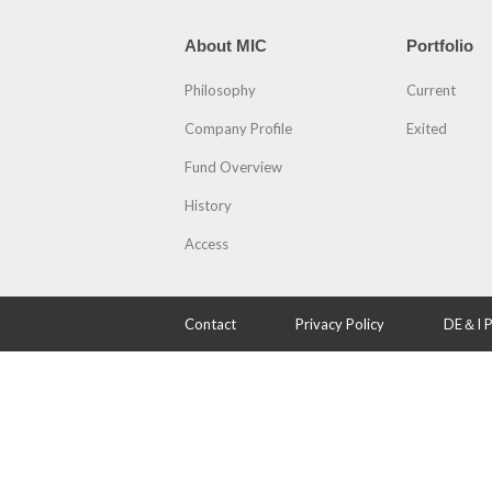
About MIC
Portfolio
Philosophy
Current
Company Profile
Exited
Fund Overview
History
Access
Contact
Privacy Policy
DE＆I P