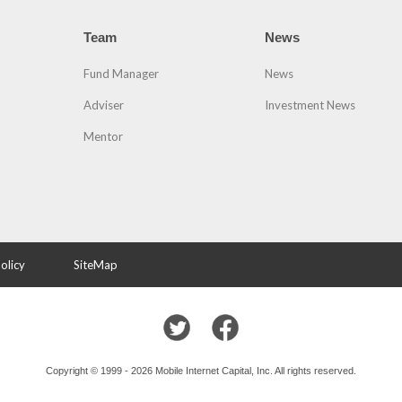
Team
News
Fund Manager
News
Adviser
Investment News
Mentor
olicy
SiteMap
Copyright © 1999 - 2026 Mobile Internet Capital, Inc. All rights reserved.