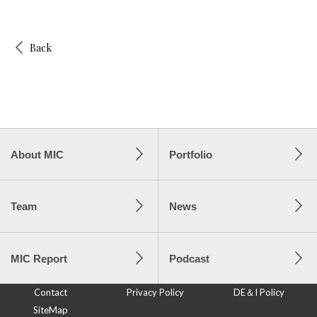
Back
About MIC
Portfolio
Team
News
MIC Report
Podcast
Contact
Privacy Policy
DE＆I Policy
SiteMap